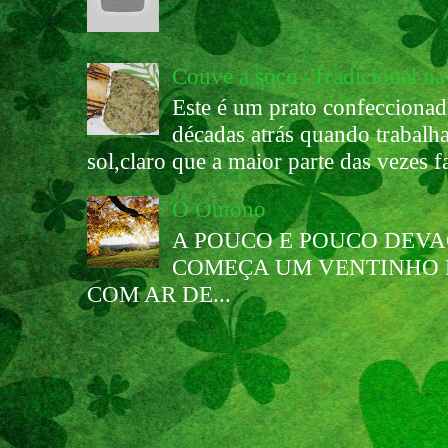
Couve a soco -Tradicional n
Este é um prato confeccionad
décadas atrás quando trabal
sol,claro que a maior parte das vezes fa
O Outono
A POUCO E POUCO DEV
COMEÇA UM VENTINHO 
COM AR DE...