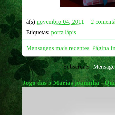
à(s)
novembro 04, 2011
2 comentá
Etiquetas:
porta lápis
Mensagens mais recentes
Página in
Subscrever:
Mensage
Jogo das 5 Marias joaninha - Qui