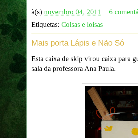
à(s)
novembro 04, 2011
6 comentá
Etiquetas:
Coisas e loisas
Mais porta Lápis e Não Só
Esta caixa de skip virou caixa para g
sala da professora Ana Paula.