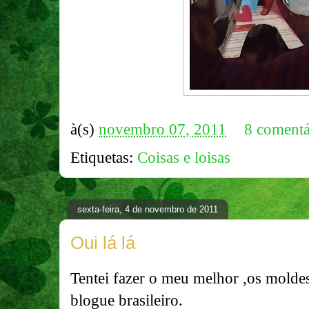
à(s)
novembro 07, 2011
8 comentá
Etiquetas:
Coisas e loisas
sexta-feira, 4 de novembro de 2011
Oui lá lá
Tentei fazer o meu melhor ,os moldes
blogue brasileiro.